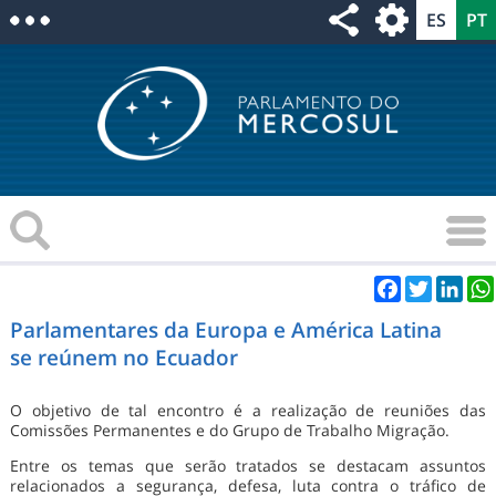
Facebook
Twitter
Link
Parlamentares da Europa e América Latina
se reúnem no Ecuador
O objetivo de tal encontro é a realização de reuniões das
Comissões Permanentes e do Grupo de Trabalho Migração.
Entre os temas que serão tratados se destacam assuntos
relacionados a segurança, defesa, luta contra o tráfico de