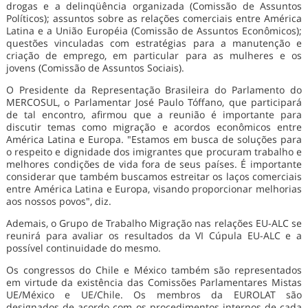
drogas e a delinqüência organizada (Comissão de Assuntos
Políticos); assuntos sobre as relações comerciais entre América
Latina e a União Européia (Comissão de Assuntos Econômicos);
questões vinculadas com estratégias para a manutenção e
criação de emprego, em particular para as mulheres e os
jovens (Comissão de Assuntos Sociais).
O Presidente da Representação Brasileira do Parlamento do
MERCOSUL, o Parlamentar José Paulo Tóffano, que participará
de tal encontro, afirmou que a reunião é importante para
discutir temas como migração e acordos econômicos entre
América Latina e Europa. "Estamos em busca de soluções para
o respeito e dignidade dos imigrantes que procuram trabalho e
melhores condições de vida fora de seus países. É importante
considerar que também buscamos estreitar os laços comerciais
entre América Latina e Europa, visando proporcionar melhorias
aos nossos povos", diz.
Ademais, o Grupo de Trabalho Migração nas relações EU-ALC se
reunirá para avaliar os resultados da VI Cúpula EU-ALC e a
possível continuidade do mesmo.
Os congressos do Chile e México também são representados
em virtude da existência das Comissões Parlamentares Mistas
UE/México e UE/Chile. Os membros da EUROLAT são
designados de acordo com os procedimentos internos de cada