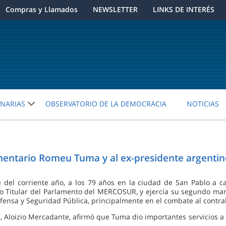
Compras y Llamados
NEWSLETTER
LINKS DE INTERÉS
ENARIAS
OBSERVATORIO DE LA DEMOCRACIA
NOTICIAS
entario Romeu Tuma y al ex-presidente argentin
re del corriente año, a los 79 años en la ciudad de San Pablo a c
 Titular del Parlamento del MERCOSUR, y ejercía su segundo man
fensa y Seguridad Pública, principalmente en el combate al contrab
 Aloizio Mercadante, afirmó que Tuma dio importantes servicios a 
.