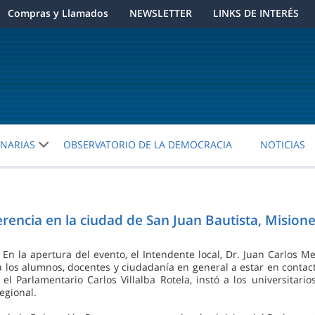
Compras y Llamados
NEWSLETTER
LINKS DE INTERÉS
ENARIAS
OBSERVATORIO DE LA DEMOCRACIA
NOTICIAS
encia en la ciudad de San Juan Bautista, Mision
En la apertura del evento, el Intendente local, Dr. Juan Carlos M
a los alumnos, docentes y ciudadanía en general a estar en contac
 el Parlamentario Carlos Villalba Rotela, instó a los universitar
egional.