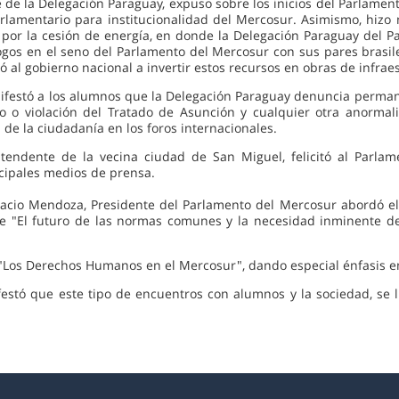
 de la Delegación Paraguay, expuso sobre los inicios del Parlament
arlamentario para institucionalidad del Mercosur. Asimismo, hizo
por la cesión de energía, en donde la Delegación Paraguay del P
ogos en el seno del Parlamento del Mercosur con sus pares brasiler
tó al gobierno nacional a invertir estos recursos en obras de infrae
nifestó a los alumnos que la Delegación Paraguay denuncia perma
lo o violación del Tratado de Asunción y cualquier otra anormal
 de la ciudadanía en los foros internacionales.
ntendente de la vecina ciudad de San Miguel, felicitó al Parla
ncipales medios de prensa.
gnacio Mendoza, Presidente del Parlamento del Mercosur abordó e
e "El futuro de las normas comunes y la necesidad inminente del
a "Los Derechos Humanos en el Mercosur", dando especial énfasis en
estó que este tipo de encuentros con alumnos y la sociedad, se l