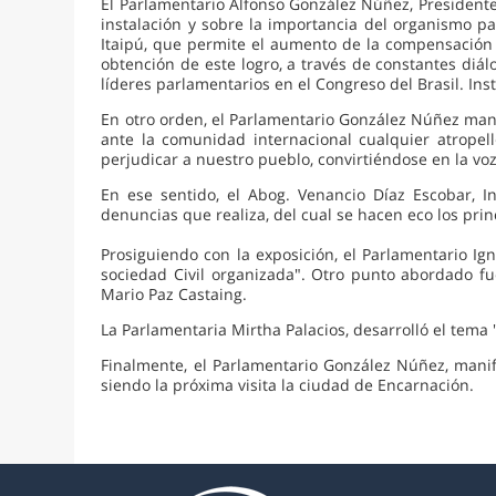
El Parlamentario Alfonso González Núñez, Presidente
instalación y sobre la importancia del organismo p
Itaipú, que permite el aumento de la compensación 
obtención de este logro, a través de constantes diál
líderes parlamentarios en el Congreso del Brasil. Ins
En otro orden, el Parlamentario González Núñez ma
ante la comunidad internacional cualquier atropel
perjudicar a nuestro pueblo, convirtiéndose en la voz
En ese sentido, el Abog. Venancio Díaz Escobar, I
denuncias que realiza, del cual se hacen eco los pri
Prosiguiendo con la exposición, el Parlamentario I
sociedad Civil organizada". Otro punto abordado fu
Mario Paz Castaing.
La Parlamentaria Mirtha Palacios, desarrolló el tem
Finalmente, el Parlamentario González Núñez, manif
siendo la próxima visita la ciudad de Encarnación.