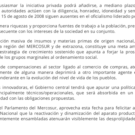
siasmar la iniciativa privada podrá añadirse, a mediano plazo,
utoridades actúen con la diligencia, honradez, idoneidad y se
 15 de agosto de 2008 siguen ausentes en el oficialismo liderado p
enera riquezas y proporciona fuentes de trabajo a la población, p
secuente con los intereses de la sociedad en su conjunto.
ación masiva de insumos y materias primas de origen nacional, 
 la región del MERCOSUR y de extrazona, constituye una meta a
strategia de crecimiento sostenido que apunta a forjar la pros
e los grupos marginales al ordenamiento social.
 de compensaciones al sector ligado al comercio de compras, ate
amente de alguna manera deprimirá a otro importante agente e
nderante en la evolución del nivel de vida de los pueblos.
nnovadoras, el Gobierno central tendrá que apurar una política 
ncipalmente técnicos/operacionales, que será absorbida en un 
lidad con las obligaciones propuestas.
el Parlamento del Mercosur, aprovecha esta fecha para felicitar a
 Nacional que la reactivación y dinamización del aparato product
ntemente ensambladas atenuarán visiblemente las desprolijidade