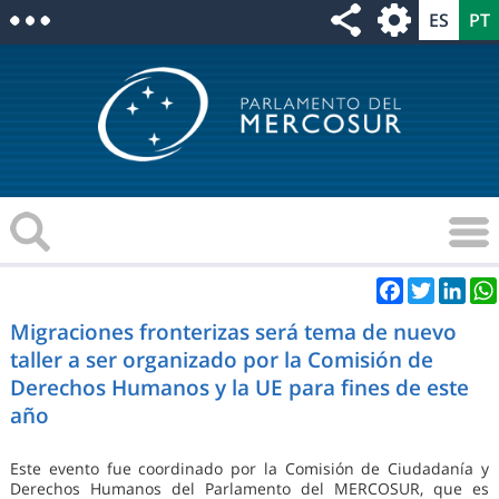
Facebook
Twitter
Link
Migraciones fronterizas será tema de nuevo
taller a ser organizado por la Comisión de
Derechos Humanos y la UE para fines de este
año
Este evento fue coordinado por la Comisión de Ciudadanía y
Derechos Humanos del Parlamento del MERCOSUR, que es