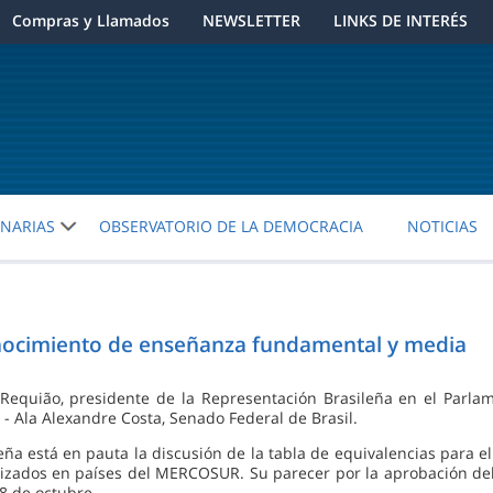
Compras y Llamados
NEWSLETTER
LINKS DE INTERÉS
ENARIAS
OBSERVATORIO DE LA DEMOCRACIA
NOTICIAS
onocimiento de enseñanza fundamental y media
Requião, presidente de la Representación Brasileña en el Parlam
9 - Ala Alexandre Costa, Senado Federal de Brasil.
ña está en pauta la discusión de la tabla de equivalencias para el
alizados en países del MERCOSUR. Su parecer por la aprobación d
8 de octubre.