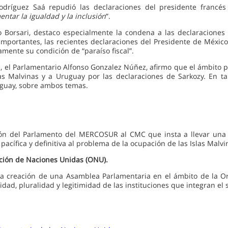
Rodríguez Saá repudió las declaraciones del presidente francé
ntar la igualdad y la inclusión
”.
Borsari, destaco especialmente la condena a las declaraciones d
portantes, las recientes declaraciones del Presidente de México F
mente su condición de “paraíso fiscal”.
 el Parlamentario Alfonso Gonzalez Núñez, afirmo que el ámbito pa
as Malvinas y a Uruguay por las declaraciones de Sarkozy. En tal
uguay, sobre ambos temas.
ión del Parlamento del MERCOSUR al CMC que insta a llevar una
acífica y definitiva al problema de la ocupación de las Islas Malvi
ción de Naciones Unidas (ONU).
a la creación de una Asamblea Parlamentaria en el ámbito de la O
vidad, pluralidad y legitimidad de las instituciones que integran el