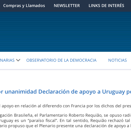
Compras y Llamados
NEWSLETTER
LINKS DE INTERÉS
ENARIAS
OBSERVATORIO DE LA DEMOCRACIA
NOTICIAS
unanimidad Declaración de apoyo a Uruguay por
 apoyo en relación al diferendo con Francia por los dichos del pres
ación Brasileña, el Parlamentario Roberto Requião, se opuso radi
uguay es un “paraíso fiscal”. En tal sentido, Requião rechazó tal
io propuso que el Plenario presente una declaración de apoyo a l