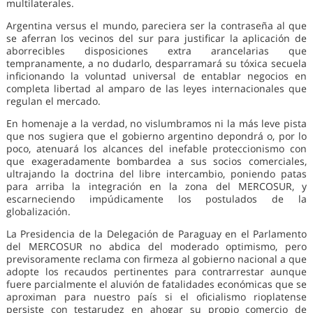
multilaterales.
Argentina versus el mundo, pareciera ser la contraseña al que
se aferran los vecinos del sur para justificar la aplicación de
aborrecibles disposiciones extra arancelarias que
tempranamente, a no dudarlo, desparramará su tóxica secuela
inficionando la voluntad universal de entablar negocios en
completa libertad al amparo de las leyes internacionales que
regulan el mercado.
En homenaje a la verdad, no vislumbramos ni la más leve pista
que nos sugiera que el gobierno argentino depondrá o, por lo
poco, atenuará los alcances del inefable proteccionismo con
que exageradamente bombardea a sus socios comerciales,
ultrajando la doctrina del libre intercambio, poniendo patas
para arriba la integración en la zona del MERCOSUR, y
escarneciendo impúdicamente los postulados de la
globalización.
La Presidencia de la Delegación de Paraguay en el Parlamento
del MERCOSUR no abdica del moderado optimismo, pero
previsoramente reclama con firmeza al gobierno nacional a que
adopte los recaudos pertinentes para contrarrestar aunque
fuere parcialmente el aluvión de fatalidades económicas que se
aproximan para nuestro país si el oficialismo rioplatense
persiste con testarudez en ahogar su propio comercio de