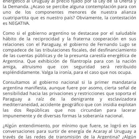
energético al Uruguay al precio fijado por la Ley de la Oferta y
la Demanda. ¿Acaso se percibe alguna contemplación para con
uno de los componentes menores de nuestra alianza
cuatripartita que es nuestro país? Obviamente, la contestación
es NEGATIVA.
Como si el gobierno argentino se destacase por el saludable
hábito de la reciprocidad y la fraterna cooperación en sus
relaciones con el Paraguay, el gobierno de Fernando Lugo se
compadece de las tribulaciones fiscales, del desfinanciamiento
de las cuentas públicas y de la presunta carestía energética de
Argentina. Que exhibición de filantropía para con la nación
amiga, altruismo que con seguridad será retribuido
espléndidamente. Valga la ironía, para el caso que nos ocupa.
Consultamos al gobierno nacional si la primer mandataria
argentina manifiesta, aunque fuere por asomo, cierta señal de
sensibilidad hacia las privaciones y restricciones que soporta el
Paraguay a raíz de la denigrante y esclavizadora
mediterraneidad, accidente geográfico que con insidia explotan
las dos Repúblicas que nos circundan para lacerar
impunemente y de diversas formas la soberanía nacional.
¿Algún entendimiento, por mínimo que fuere, se logró en las
conversaciones para surtir de energía de Acaray al Uruguay a
través de las redes de transmisión de la Argentina? ¿Algún