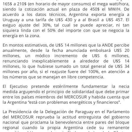
165$ a 210$ (en horario de mayor consumo) el mega watt/hora,
siendo la cotización actual en plaza de 450$ el MW/H. De
acuerdo a los datos técnicos, Argentina exporta energía a
Uruguay a una tarifa de U$S 430 y a al Brasil a U$S 457. El
exiguo ajuste del 30%, tal cual se puede apreciar, ni tan
siquiera linda con el 50% del importe con que se negocia la
energía en la zona.
En montos estimativos, de U$S 14 millones que la ANDE percibe
anualmente, desde la fecha anunciada embolsará U$S 20
millones, un módico incremento de U$S 6 millones,
renunciando inexplicablemente a alrededor de U$S 14
millones, lo que hubiese sumado un total general de U$S 34
millones por año, si el reajuste fuere del 100%, en atención a
los números que se manejan en libre competencia.
El Ejecutivo pretende estérilmente fundamentar la necia
medida arguyendo el principio de solidaridad que debe primar
entre los países miembros del MERCOSUR y habida cuenta que
la Argentina “está con problemas energéticos y financieros”.
La Presidencia de la Delegación de Paraguay en el Parlamento
del MERCOSUR reprueba la actitud entreguista del gobierno
nacional que proclama la benevolencia entre pares del bloque
regional cuando la propia Argentina cede su remanente