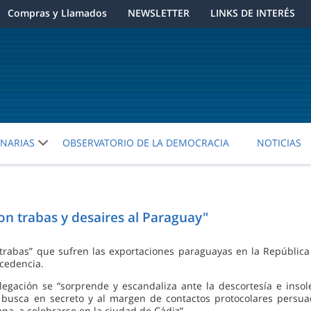
Compras y Llamados
NEWSLETTER
LINKS DE INTERÉS
ENARIAS
OBSERVATORIO DE LA DEMOCRACIA
NOTICIAS
on trabas y desaires al Paraguay"
“trabas” que sufren las exportaciones paraguayas en la República 
cedencia.
elegación se “sorprende y escandaliza ante la descortesía e ins
 busca en secreto y al margen de contactos protocolares persuad
a, a celebrarse en la ciudad de Cádiz”