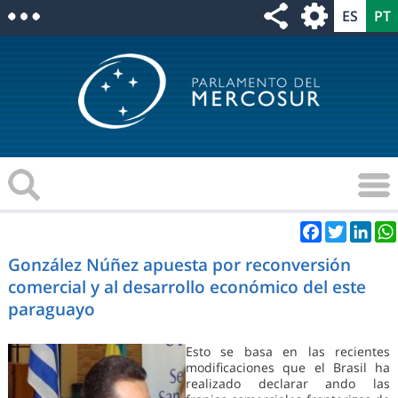
Facebook
Twitter
Link
González Núñez apuesta por reconversión
comercial y al desarrollo económico del este
paraguayo
Esto se basa en las recientes
modificaciones que el Brasil ha
realizado declarar ando las