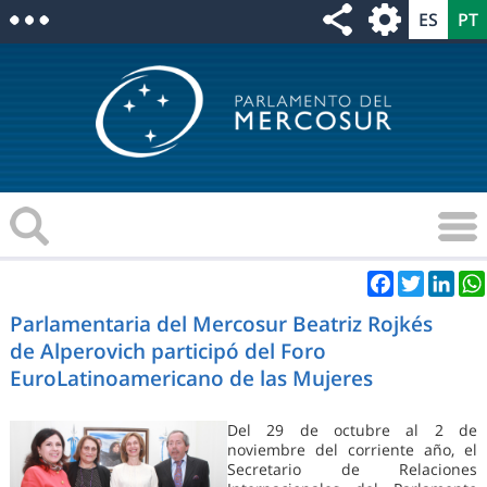
Facebook
Twitter
Link
Parlamentaria del Mercosur Beatriz Rojkés
de Alperovich participó del Foro
EuroLatinoamericano de las Mujeres
Del 29 de octubre al 2 de
noviembre del corriente año, el
Secretario de Relaciones