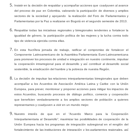
Insistir en la decisión de respaldar y acompañar acciones que coadyuven al avance
del proceso de paz en Colombia, valorando la participación de diversos y amplios
sectores de la sociedad y apoyando
la realización del Foro de Parlamentarios y
Parlamentarias por la Paz a realizarse en Bogotá en el segundo semestre de 2013.
Respaldar todas las iniciativas regionales y birregionales tendentes a fortalecer la
igualdad de género, la participación política de las mujeres y la lucha contra todo
tipo de violencia ejercida contra ellas.
En esta fructífera jornada de trabajo, ratificar el compromiso de fortalecer el
Componente Latinoamericano de la Asamblea Parlamentaria Euro-Latinoamericana
para promover los procesos de unidad e integración en nuestro continente, impulsar
la cooperación intrarregional para el desarrollo y así contribuir a
l desarrollo social
sostenible, la erradicación del hambre y la pobreza de nuestra Región.
La decisión de impulsar las relaciones interparlamentarias birregionales que deben
acompañar a los Acuerdos de Asociación América Latina y Caribe con la Unión
Europea, para prever, monitorear y proponer acciones para mitigar los impactos de
estos Acuerdos, buscando procesos de diálogo político, comercio y cooperación
que beneficien verdaderamente a los amplios sectores de población a quienes
representamos y coadyuven a vivir en un mundo mejor.
Nuestro interés de que en el “Acuerdo Marco para la Cooperación
Interparlamentaria al Desarrollo”, maximizar las posibilidades de cooperación de la
Unión Europea hacia los programas de integración subregional en el renglón del
fortalecimiento de las instituciones de integración y los parlamentos regionales, así