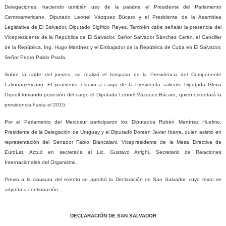
Delegaciones, haciendo también uso de la palabra el Presidente del Parlamento
Centroamericano, Diputado Leonel Vázquez Búcaro y el Presidente de la Asamblea
Legislativa de El Salvador, Diputado Sigfrido Reyes. También cabe señalar la presencia del
Vicepresidente de la República de El Salvador, Señor Salvador Sánchez Cerén, el Canciller
de la República, Ing. Hugo Martínez y el Embajador de la República de Cuba en El Salvador,
Señor Pedro Pablo Prada.
Sobre la tarde del jueves, se realizó el traspaso de la Presidencia del Componente
Latinoamericano. El juramento estuvo a cargo de la Presidenta saliente Diputada Gloria
Oquelí tomando posesión del cargo el Diputado Leonel Vázquez Búcaro, quien ostentará la
presidencia hasta el 2015.
Por el Parlamento del Mercosur participaron los Diputados Rubén Martínez Huelmo,
Presidente de la Delegación de Uruguay y el Diputado Doreen Javier Ibarra, quién asistió en
representación del Senador Fabio Biancalani, Vicepresidente de la Mesa Directiva de
EuroLat. Actuó en secretaría el Lic. Gustavo Arrighi, Secretario de Relaciones
Internacionales del Organismo.
Previo a la clausura del evento se aprobó la Declaración de San Salvador, cuyo texto se
adjunta a continuación:
DECLARACIÓN DE SAN SALVADOR