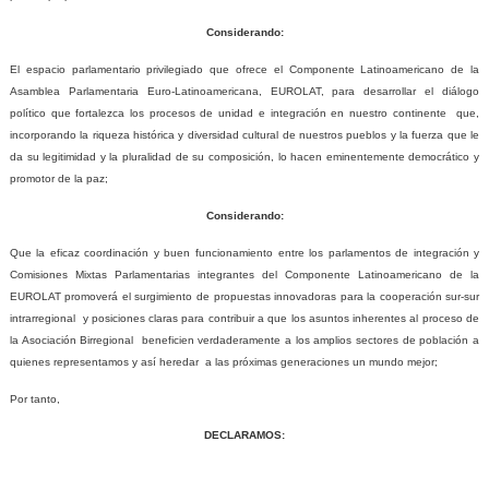
Considerando:
El espacio parlamentario privilegiado que ofrece el Componente Latinoamericano de la
Asamblea Parlamentaria Euro-Latinoamericana, EUROLAT, para desarrollar el diálogo
político que fortalezca los procesos de unidad e integración en nuestro continente
que,
incorporando la riqueza histórica y diversidad cultural de nuestros pueblos y la fuerza que le
da su legitimidad y la pluralidad de su composición, lo hacen eminentemente democrático y
promotor de la paz;
Considerando:
Que la eficaz coordinación y buen funcionamiento entre los parlamentos de integración y
Comisiones Mixtas Parlamentarias integrantes del Componente Latinoamericano de la
EUROLAT promoverá el surgimiento de propuestas innovadoras para la cooperación sur-sur
intrarregional
y posiciones claras para contribuir a que los asuntos inherentes al proceso de
la Asociación Birregional
beneficien verdaderamente a los amplios sectores de población a
quienes representamos y así heredar
a las próximas generaciones un mundo mejor;
Por tanto,
DECLARAMOS: