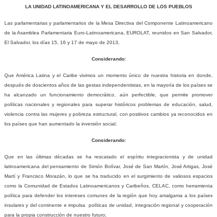
LA UNIDAD LATINOAMERICANA Y EL DESARROLLO DE LOS PUEBLOS
Las parlamentarias y parlamentarios de la Mesa Directiva del Componente Latinoamericano
de la Asamblea Parlamentaria Euro-Latinoamericana, EUROLAT, reunidos en San Salvador,
El Salvador, los días 15, 16 y 17 de mayo de 2013,
Considerando:
Que América Latina y el Caribe vivimos un momento único de nuestra historia en donde,
después de doscientos años de las gestas independentistas, en la mayoría de los países se
ha alcanzado un funcionamiento democrático, aún perfectible, que permite promover
políticas nacionales y regionales para superar históricos problemas de educación, salud,
violencia contra las mujeres y pobreza estructural, con positivos cambios ya reconocidos en
los países que han aumentado la inversión social;
Considerando:
Que en las últimas décadas se ha rescatado el espíritu integracionista y de unidad
latinoamericana del pensamiento de Simón Bolívar, José de San Martín, José Artigas, José
Martí y Francisco Morazán, lo que se ha traducido en el surgimiento de valiosos espacios
como la Comunidad de Estados Latinoamericanos y Caribeños, CELAC, como herramienta
política para defender los intereses comunes de la región que hoy amalgama a los países
insulares y del continente e impulsa
políticas de unidad, integración regional y cooperación
para la propia construcción de nuestro futuro;