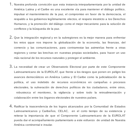
Nuestra
profunda convicción que
esta instancia interparlamentaria
por la unidad de
América Latina y el Caribe es una excelente vía
para mantener el diálogo político,
impulsar el mantenimiento de la paz, el compromiso en favor de la democracia, el
respaldo a los gobiernos legítimamente electos, el respeto irrestricto a los Derechos
Humanos, y la promoción del diálogo como el mejor mecanismo para la solución de
conflictos y la búsqueda de la paz.
Que la integración regional y en la subregiones es la mejor manera para
enfrentar
los retos q
que nos impone la globalización de la economía, las finanzas, del
comercio y las comunicaciones, para contrarrestar las asimetrías frente a otras
regiones y cerrar las brechas en nuestras propias sociedades, para hacer un uso
más racional de los recursos naturales y proteger el ambiente.
La necesidad de crear un Observatorio Electoral por parte de este Componente
Latinoamericano de la EUROLAT, que frente a los riesgos que ponen en peligro los
avances democráticos en América Latina y El Caribe como la judicialización de la
política, el uso indebido de recursos económicos en campañas o procesos
electorales, la vulneración de derechos políticos de los ciudadanos, entre otros,
robustezca el monitoreo, la vigilancia y sobre todo la retroalimentación y
colaboración entre los órganos electorales de nuestros países.
Ratificar la trascendencia de los logros alcanzados por la Comunidad de Estados
Latinoamericanos y Caribeños, CELAC,
en el corto tiempo de su existencia y
reiterar la importancia de que el Componente Latinoamericano de la EUROLAT
pueda dar el acompañamiento parlamentario a este esfuerzo
de unidad de Nuestra
América continental e insular.