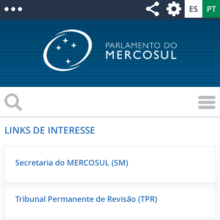
LINKS DE INTERESSE
Secretaria do MERCOSUL (SM)
Tribunal Permanente de Revisão (TPR)