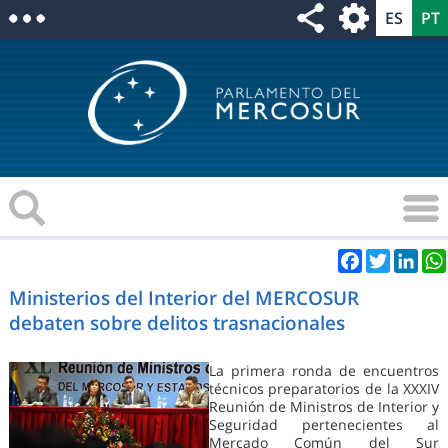
Facebook
Twitter
Link
Ministerios del Interior del MERCOSUR
debaten sobre delitos trasnacionales
La primera ronda de encuentros
técnicos preparatorios de la XXXIV
Reunión de Ministros de Interior y
Seguridad pertenecientes al
Mercado Común del Sur