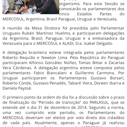
organismo. Para esta Sessão se
convocarão os parlamentares dos
cinco Estados Partes do
MERCOSUL, Argentina, Brasil Paraguai, Uruguai e Venezuela.
A reunião da Mesa Diretora foi presidida pelo Parlamentar
Uruguaio Rubén Martínez Huelmo, e participaram delegações
da Argentina, Brasil, Paraguai, Uruguai e a embaixadora da
Venezuela para o MERCOSUL e ALADI, Sra. Isabel Delgado.
A delegação brasileira esteve integrada pelos parlamentares
Roberto Requião e Newton Lima. Pela República do Paraguai
participaram Alfonso González Núñez, Tomas Bittar e Zacarías
Vera Cárdenas. A delegação argentina esteve composta pelos
parlamentares Fabio Biancalani e Guillermo Carmona. Por
Uruguai participaram os Parlamentares Gustavo Borsari,
Roberto Conde, Gustavo Penadés, Tabaré Viera, Doreen Ibarra e
Daniela Payssé.
O primeiro ponto da ordem do dia foi a discussão sobre o prazo
de finalização do “Período de transição” do PARLASUL, que se
estende até o dia 31 de dezembro de 2014. Segundo a norma,
uma vez cumprido este período, os Parlamentares do
MERCOSUL deveriam ser eleitos por voto direto dos cidadãos
de cada país. Atualmente, apenas o Paraguai já realizou