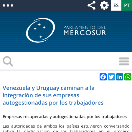
Facebook
Twitter
Link
Venezuela y Uruguay caminan a la
integración de sus empresas
autogestionadas por los trabajadores
Empresas recuperadas y autogestionadas por los trabajadores
Las autoridades de ambos los países estuvieron conversando
sobre la participación de los trabajadores en el proceso