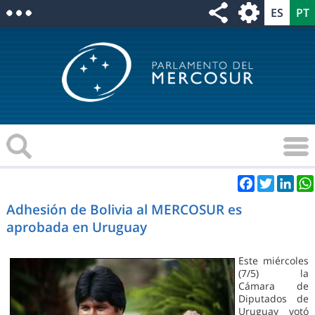
Facebook
Twitter
Link
Adhesión de Bolivia al MERCOSUR es
aprobada en Uruguay
Este miércoles
(7/5) la
Cámara de
Diputados de
Uruguay votó