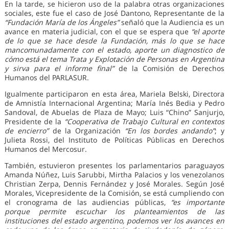
En la tarde, se hicieron uso de la palabra otras organizaciones
sociales, este fue el caso de José Dantono, Representante de la
“Fundación María de los Ángeles”
señaló que la Audiencia es un
avance en materia judicial, con el que se espera que
“el aporte
de lo que se hace desde la Fundación, más lo que se hace
mancomunadamente con el estado, aporte un diagnostico de
cómo está el tema Trata y Explotación de Personas en Argentina
y sirva para el informe final”
de la Comisión de Derechos
Humanos del PARLASUR.
Igualmente participaron en esta área, Mariela Belski, Directora
de Amnistía Internacional Argentina; María Inés Bedia y Pedro
Sandoval, de Abuelas de Plaza de Mayo; Luis “Chino” Sanjurjo,
Presidente de la
“Cooperativa de Trabajo Cultural en contextos
de encierro”
de la Organización
“En los bordes andando”
; y
Julieta Rossi, del Instituto de Políticas Públicas en Derechos
Humanos del Mercosur.
También, estuvieron presentes los parlamentarios paraguayos
Amanda Núñez, Luis Sarubbi, Mirtha Palacios y los venezolanos
Christian Zerpa, Dennis Fernández y José Morales. Según José
Morales, Vicepresidente de la Comisión, se está cumpliendo con
el cronograma de las audiencias públicas,
“es importante
porque permite escuchar los planteamientos de las
instituciones del estado argentino, podemos ver los avances en