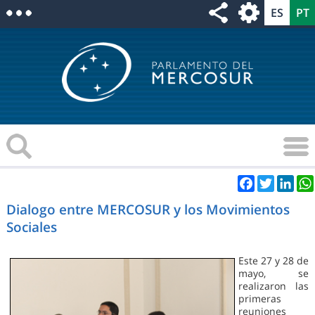
Facebook
Twitter
Link
Dialogo entre MERCOSUR y los Movimientos
Sociales
Este 27 y 28 de
mayo, se
realizaron las
primeras
reuniones