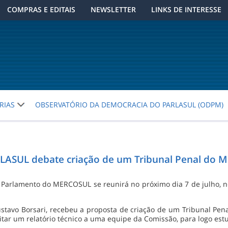
COMPRAS E EDITAIS
NEWSLETTER
LINKS DE INTERESSE
RIAS
OBSERVATÓRIO DA DEMOCRACIA DO PARLASUL (ODPM)
RLASUL debate criação de um Tribunal Penal do
do Parlamento do MERCOSUL se reunirá no próximo dia 7 de julho, n
ustavo Borsari, recebeu a proposta de criação de um Tribunal P
citar um relatório técnico a uma equipe da Comissão, para logo est