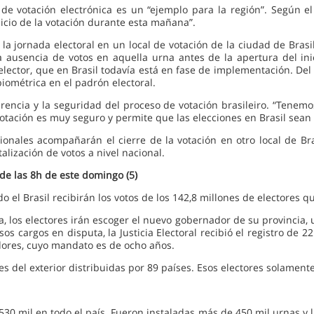
 de votación electrónica es un “ejemplo para la región”. Según el
icio de la votación durante esta mañana”.
a jornada electoral en un local de votación de la ciudad de Brasi
a ausencia de votos en aquella urna antes de la apertura del ini
 elector, que en Brasil todavía está en fase de implementación. Del
iométrica en el padrón electoral.
rencia y la seguridad del proceso de votación brasileiro. “Tenemos
votación es muy seguro y permite que las elecciones en Brasil sean 
acionales acompañarán el cierre de la votación en otro local de B
talización de votos a nivel nacional.
 de las 8h de este domingo (5)
odo el Brasil recibirán los votos de los 142,8 millones de electores 
, los electores irán escoger el nuevo gobernador de su provincia, 
 esos cargos en disputa, la Justicia Electoral recibió el registro d
dores, cuyo mandato es de ocho años.
es del exterior distribuidas por 89 países. Esos electores solament
530 mil en todo el país. Fueron instaladas más de 450 mil urnas y