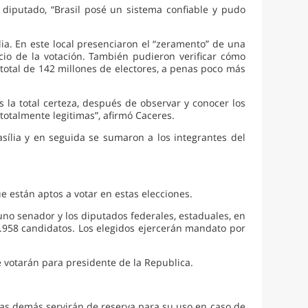
 diputado, “Brasil posé un sistema confiable y pudo
lia. En este local presenciaron el “zeramento” de una
cio de la votación. También pudieron verificar cómo
 total de 142 millones de electores, a penas poco más
 la total certeza, después de observar y conocer los
totalmente legitimas”, afirmó Caceres.
rasília y en seguida se sumaron a los integrantes del
que están aptos a votar en estas elecciones.
uno senador y los diputados federales, estaduales, en
e 22.958 candidatos. Los elegidos ejercerán mandato por
e votarán para presidente de la Republica.
 las demás servirán de reserva para su uso en caso de