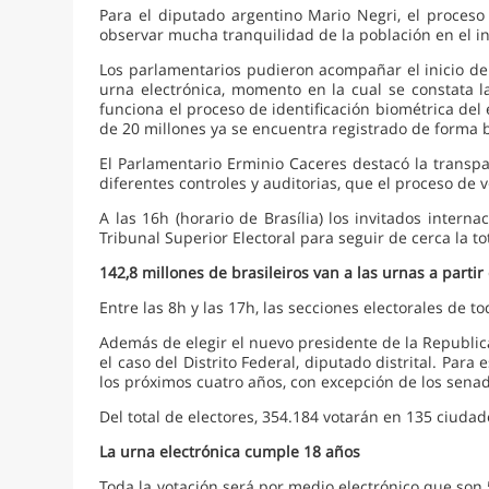
Para el diputado argentino Mario Negri, el proceso
observar mucha tranquilidad de la población en el in
Los parlamentarios pudieron acompañar el inicio de l
urna electrónica, momento en la cual se constata l
funciona el proceso de identificación biométrica del
de 20 millones ya se encuentra registrado de forma b
El Parlamentario Erminio Caceres destacó la transpa
diferentes controles y auditorias, que el proceso de 
A las 16h (horario de Brasília) los invitados intern
Tribunal Superior Electoral para seguir de cerca la to
142,8 millones de brasileiros van a las urnas a partir
Entre las 8h y las 17h, las secciones electorales de t
Además de elegir el nuevo presidente de la Republica
el caso del Distrito Federal, diputado distrital. Para
los próximos cuatro años, con excepción de los sena
Del total de electores, 354.184 votarán en 135 ciudad
La urna electrónica cumple 18 años
Toda la votación será por medio electrónico que son 