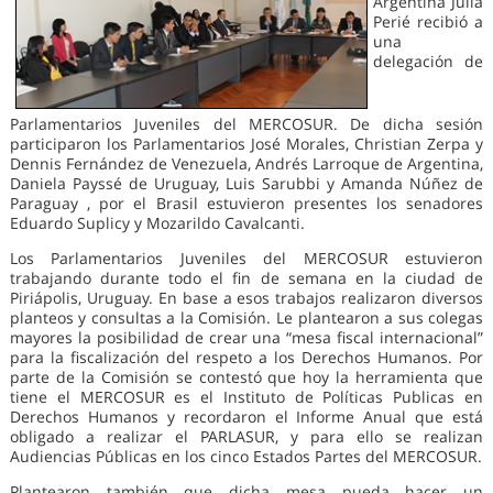
Argentina Julia
Perié recibió a
una
delegación de
Parlamentarios Juveniles del MERCOSUR. De dicha sesión
participaron los Parlamentarios José Morales, Christian Zerpa y
Dennis Fernández de Venezuela, Andrés Larroque de Argentina,
Daniela Payssé de Uruguay, Luis Sarubbi y Amanda Núñez de
Paraguay , por el Brasil estuvieron presentes los senadores
Eduardo Suplicy y Mozarildo Cavalcanti.
Los Parlamentarios Juveniles del MERCOSUR estuvieron
trabajando durante todo el fin de semana en la ciudad de
Piriápolis, Uruguay. En base a esos trabajos realizaron diversos
planteos y consultas a la Comisión. Le plantearon a sus colegas
mayores la posibilidad de crear una “mesa fiscal internacional”
para la fiscalización del respeto a los Derechos Humanos. Por
parte de la Comisión se contestó que hoy la herramienta que
tiene el MERCOSUR es el Instituto de Políticas Publicas en
Derechos Humanos y recordaron el Informe Anual que está
obligado a realizar el PARLASUR, y para ello se realizan
Audiencias Públicas en los cinco Estados Partes del MERCOSUR.
Plantearon también que dicha mesa pueda hacer un