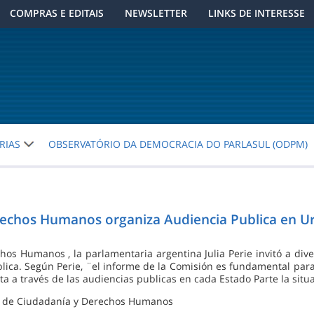
COMPRAS E EDITAIS
NEWSLETTER
LINKS DE INTERESSE
RIAS
OBSERVATÓRIO DA DEMOCRACIA DO PARLASUL (ODPM)
rechos Humanos organiza Audiencia Publica en U
os Humanos , la parlamentaria argentina Julia Perie invitó a diver
ica. Según Perie, ¨el informe de la Comisión es fundamental para 
a a través de las audiencias publicas en cada Estado Parte la situa
ón de Ciudadanía y Derechos Humanos