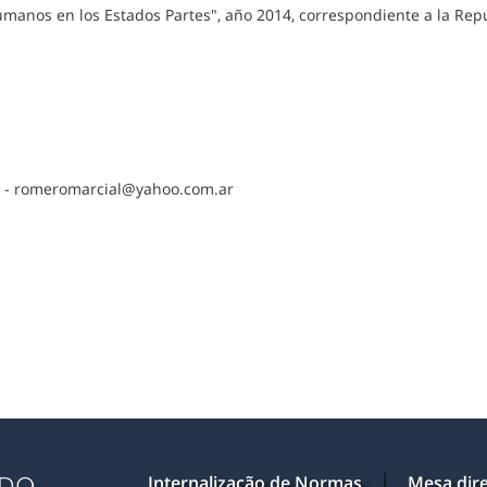
umanos en los Estados Partes", año 2014, correspondiente a la Rep
ro - romeromarcial@yahoo.com.ar
Internalização de Normas
Mesa dire