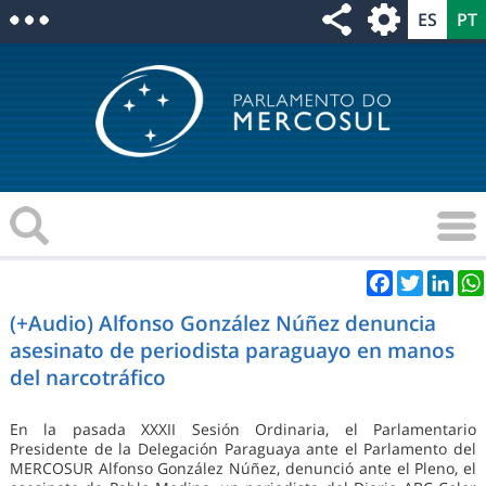
Facebook
Twitter
Link
(+Audio) Alfonso González Núñez denuncia
asesinato de periodista paraguayo en manos
del narcotráfico
En la pasada XXXII Sesión Ordinaria, el Parlamentario
Presidente de la Delegación Paraguaya ante el Parlamento del
MERCOSUR Alfonso González Núñez, denunció ante el Pleno, el