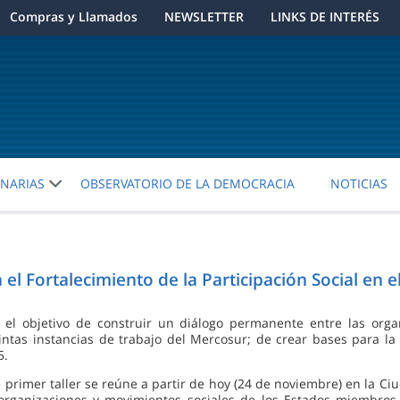
Compras y Llamados
NEWSLETTER
LINKS DE INTERÉS
ENARIAS
OBSERVATORIO DE LA DEMOCRACIA
NOTICIAS
 el Fortalecimiento de la Participación Social en 
 el objetivo de construir un diálogo permanente entre las organ
tintas instancias de trabajo del Mercosur; de crear bases para la
5.
e primer taller se reúne a partir de hoy (24 de noviembre) en la Ci
organizaciones y movimientos sociales de los Estados miembros 