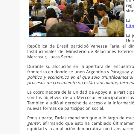
reg
sind
La 
htt
La 
Uni
República de Brasil participó Vanessa Faria, el di
Institucionales del Ministerio de Relaciones Exteri
Mercosur, Lucas Serna.
Durante su alocución en la apertura del encuentro,
fronteriza en donde se unen Argentina y Paraguay, y
político y económico en el que solo triunfábamos si
procesos de crecimiento no están vinculados, termin
La coordinadora de la Unidad de Apoyo a la Participa
son los objetivos de un Mercosur emancipatorio los
También aludió al derecho de acceso a la informaci
nuevas formas de participación social.
Por su parte, Farias mencionó que a lo largo de mu
gente”
, afirmando que esto ha cambiado últimamente
equidad y la ampliación democrática con transparen