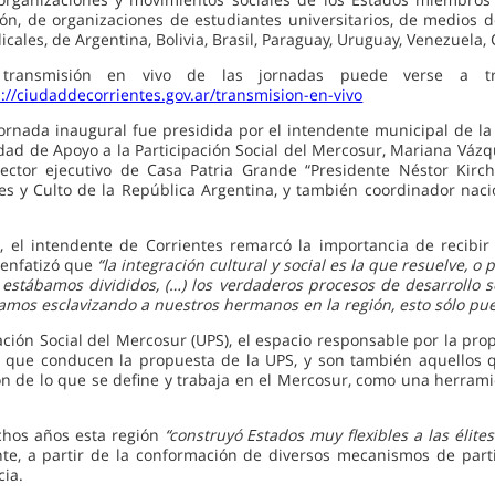
ión, de organizaciones de estudiantes universitarios, de medios 
icales, de Argentina, Bolivia, Brasil, Paraguay, Uruguay, Venezuela,
transmisión en vivo de las jornadas puede verse a tra
p://ciudaddecorrientes.gov.ar/transmision-en-vivo
jornada inaugural fue presidida por el intendente municipal de la 
dad de Apoyo a la Participación Social del Mercosur, Mariana Vázqu
rector ejecutivo de Casa Patria Grande “Presidente Néstor Kirch
ores y Culto de la República Argentina, y también coordinador nac
 el intendente de Corrientes remarcó la importancia de recibir
 enfatizó que
“la integración cultural y social es la que resuelve, o
 estábamos divididos, (…) los verdaderos procesos de desarrollo 
amos esclavizando a nuestros hermanos en la región, esto sólo pu
ción Social del Mercosur (UPS), el espacio responsable por la prop
 que conducen la propuesta de la UPS, y son también aquellos qu
ón de lo que se define y trabaja en el Mercosur, como una herrami
chos años esta región
“construyó Estados muy flexibles a las élit
, a partir de la conformación de diversos mecanismos de partic
cia.