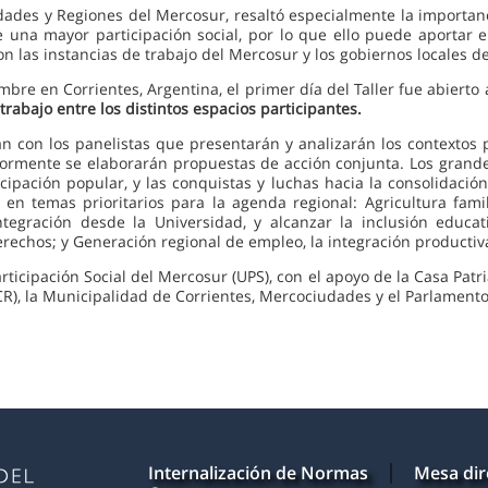
dades y Regiones del Mercosur, resaltó especialmente la importan
una mayor participación social, por lo que ello puede aportar en
s instancias de trabajo del Mercosur y los gobiernos locales de 
embre en Corrientes, Argentina, el primer día del Taller fue abiert
trabajo entre los distintos espacios participantes.
n con los panelistas que presentarán y analizarán los contextos po
riormente se elaborarán propuestas de acción conjunta. Los grand
cipación popular, y las conquistas y luchas hacia la consolidación 
 en temas prioritarios para la agenda regional: Agricultura fami
ntegración desde la Universidad, y alcanzar la inclusión educa
rechos; y Generación regional de empleo, la integración productiv
articipación Social del Mercosur (UPS), con el apoyo de la Casa Patr
R), la Municipalidad de Corrientes, Mercociudades y el Parlament
Internalización de Normas
Mesa dir