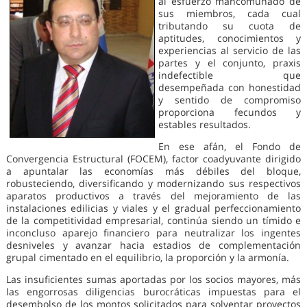
al esfuerzo mancomunado de
sus miembros, cada cual
tributando su cuota de
aptitudes, conocimientos y
experiencias al servicio de las
partes y el conjunto, praxis
indefectible que
desempeñada con honestidad
y sentido de compromiso
proporciona fecundos y
estables resultados.
En ese afán, el Fondo de
Convergencia Estructural (FOCEM), factor coadyuvante dirigido
a apuntalar las economías más débiles del bloque,
robusteciendo, diversificando y modernizando sus respectivos
aparatos productivos a través del mejoramiento de las
instalaciones edilicias y viales y el gradual perfeccionamiento
de la competitividad empresarial, continúa siendo un tímido e
inconcluso aparejo financiero para neutralizar los ingentes
desniveles y avanzar hacia estadios de complementación
grupal cimentado en el equilibrio, la proporción y la armonía.
Las insuficientes sumas aportadas por los socios mayores, más
las engorrosas diligencias burocráticas impuestas para el
desembolso de los montos solicitados para solventar proyectos