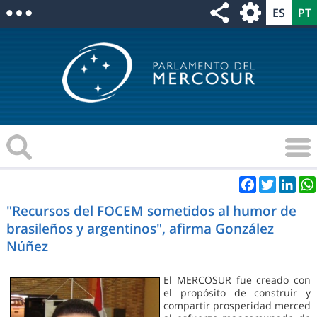
Facebook
Twitter
Link
"Recursos del FOCEM sometidos al humor de
brasileños y argentinos", afirma González
Núñez
El MERCOSUR fue creado con
el propósito de construir y
compartir prosperidad merced