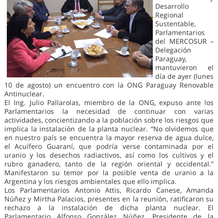
Desarrollo
Regional
Sustentable,
Parlamentarios
del MERCOSUR –
Delegación
Paraguay,
mantuvieron el
día de ayer (lunes
10 de agosto) un encuentro con la ONG Paraguay Renovable
Antinuclear.
El Ing. Julio Pallarolas, miembro de la ONG, expuso ante los
Parlamentarios la necesidad de continuar con varias
actividades, concientizando a la población sobre los riesgos que
implica la instalación de la planta nuclear. “No olvidemos que
en nuestro país se encuentra la mayor reserva de agua dulce,
el Acuífero Guaraní, que podría verse contaminada por el
uranio y los desechos radiactivos, así como los cultivos y el
rubro ganadero, tanto de la región oriental y occidental.”
Manifestaron su temor por la posible venta de uranio a la
Argentina y los riesgos ambientales que ello implica.
Los Parlamentarios Antonio Attis, Ricardo Canese, Amanda
Núñez y Mirtha Palacios, presentes en la reunión, ratificaron su
rechazo a la instalación de dicha planta nuclear. El
Parlamentario Alfonso González Núñez, Presidente de la