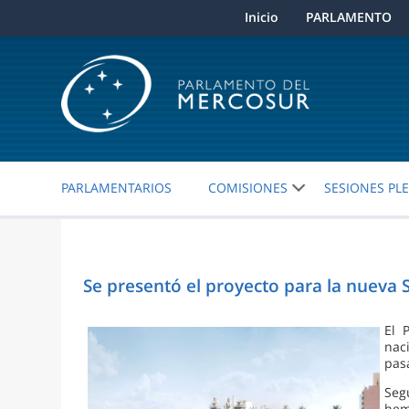
Inicio
PARLAMENTO
PARLAMENTARIOS
COMISIONES
SESIONES PL
Se presentó el proyecto para la nuev
El 
nac
pas
Seg
hem