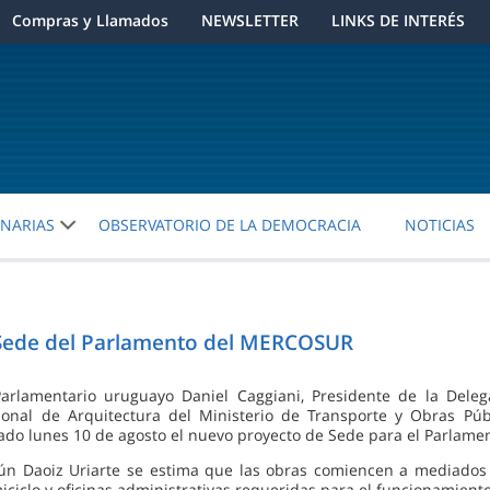
Compras y Llamados
NEWSLETTER
LINKS DE INTERÉS
ENARIAS
OBSERVATORIO DE LA DEMOCRACIA
NOTICIAS
a Sede del Parlamento del MERCOSUR
Parlamentario uruguayo Daniel Caggiani, Presidente de la Deleg
ional de Arquitectura del Ministerio de Transporte y Obras Públ
ado lunes 10 de agosto el nuevo proyecto de Sede para el Parlam
ún Daoiz Uriarte se estima que las obras comiencen a mediados 
iciclo y oficinas administrativas requeridas para el funcionamient