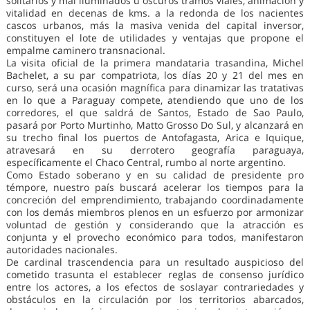
solitarios y mal iluminados u oscuros tramos viales, animación y
vitalidad en decenas de kms. a la redonda de los nacientes
cascos urbanos, más la masiva venida del capital inversor,
constituyen el lote de utilidades y ventajas que propone el
empalme caminero transnacional.
La visita oficial de la primera mandataria trasandina, Michel
Bachelet, a su par compatriota, los días 20 y 21 del mes en
curso, será una ocasión magnífica para dinamizar las tratativas
en lo que a Paraguay compete, atendiendo que uno de los
corredores, el que saldrá de Santos, Estado de Sao Paulo,
pasará por Porto Murtinho, Matto Grosso Do Sul, y alcanzará en
su trecho final los puertos de Antofagasta, Arica e Iquique,
atravesará en su derrotero geografía paraguaya,
específicamente el Chaco Central, rumbo al norte argentino.
Como Estado soberano y en su calidad de presidente pro
témpore, nuestro país buscará acelerar los tiempos para la
concreción del emprendimiento, trabajando coordinadamente
con los demás miembros plenos en un esfuerzo por armonizar
voluntad de gestión y considerando que la atracción es
conjunta y el provecho económico para todos, manifestaron
autoridades nacionales.
De cardinal trascendencia para un resultado auspicioso del
cometido trasunta el establecer reglas de consenso jurídico
entre los actores, a los efectos de soslayar contrariedades y
obstáculos en la circulación por los territorios abarcados,