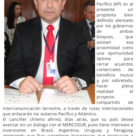
Pacífico (AP) es al
presente un
propósito bien
definido alentado
por los gobiernos
de ambos
bloques, que
avistan esa
proximidad como
una oportunidad
óptima para
cerrar acuerdos
comerciales de
beneficio mutuo
y, por sobretodo,
hacer plena
realidad el
proyecto
compartido de
intercomunicación terrestre, a través de rutas internacionales
que enlazarán los océanos Pacífico y Atlántico.
El canciller chileno afirmó, días atrás, que su país desea
avanzar en un diálogo con el MERCOSUR, pues tiene intereses e
inversiones en Brasil, Argentina, Uruguay y Paraguay,
agregando que “hay corredores bioceánicos que involucran a