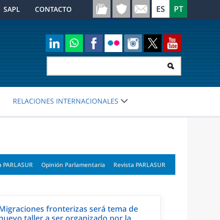
SAPL
CONTACTO
RELACIONES INTERNACIONALES
a PARLASUR
Opinión Parlamentaria
Revista PARLASUR
Migraciones fronterizas será tema de
nuevo taller a ser organizado por la