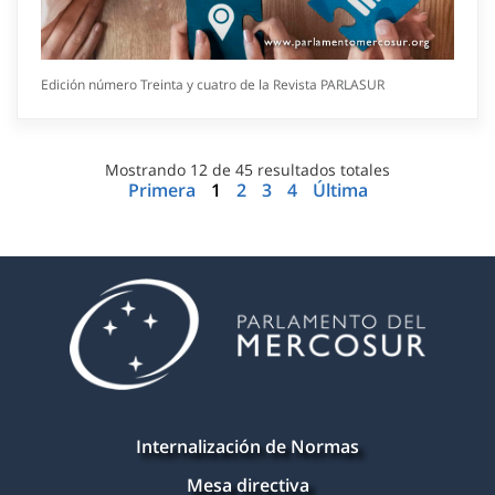
Edición número Treinta y cuatro de la Revista PARLASUR
Mostrando
12
de
45
resultados totales
Primera
1
2
3
4
Última
Internalización de Normas
Mesa directiva