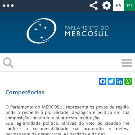
Facebook
Twitter
Linke
W
Competências
O Parlamento do MERCOSUL representa os povos da região,
onde o respeito à pluralidade ideológica e política em sua
composição constituiu o pilar desta instituição.
Sua legitimidade política, através do voto do cidadão lhe
confere a responsabilidade na promoção e defesa
permanente da democracia, a liberdade e da paz.