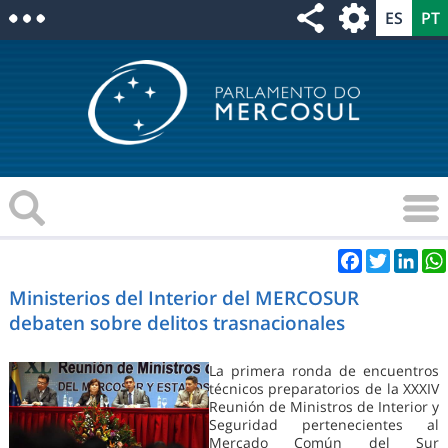
Facebook
Twitter
Link
Ministerios del Interior del MERCOSUR
debaten sobre delitos trasnacionales
La primera ronda de encuentros
técnicos preparatorios de la XXXIV
Reunión de Ministros de Interior y
Seguridad pertenecientes al
Mercado Común del Sur