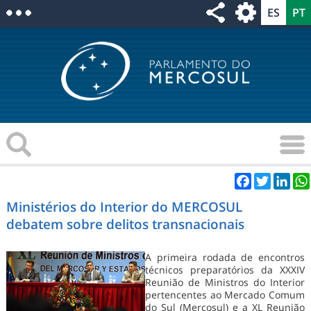
Facebook
Twitter
Link
Ministérios do Interior do MERCOSUL
debatem sobre delitos transnacionais
A primeira rodada de encontros
técnicos preparatórios da XXXIV
Reunião de Ministros do Interior
pertencentes ao Mercado Comum
do Sul (Mercosul) e a XL Reunião