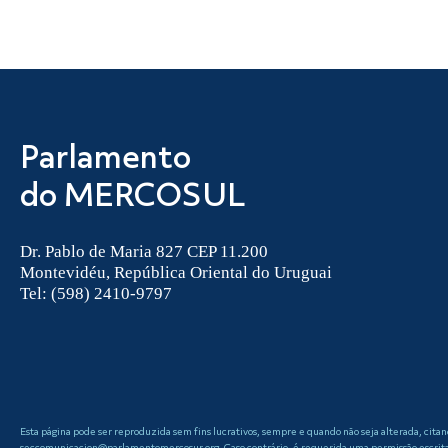
Parlamento
do MERCOSUL
Dr. Pablo de Maria 827 CEP 11.200
Montevidéu, República Oriental do Uruguai
Tel: (598) 2410-9797
Esta página pode ser reproduzida sem fins lucrativos, sempre e quando não seja alterada, cita