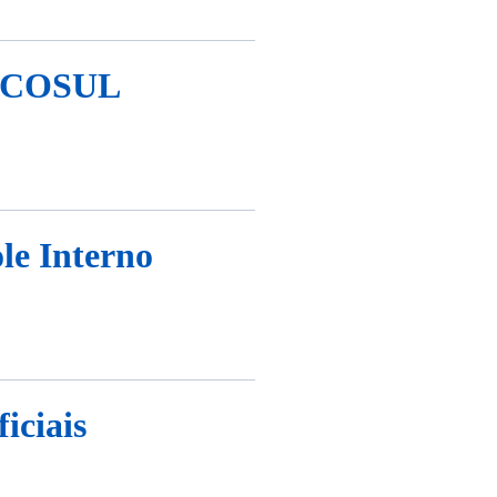
ERCOSUL
le Interno
iciais