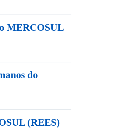
os do MERCOSUL
umanos do
RCOSUL (REES)