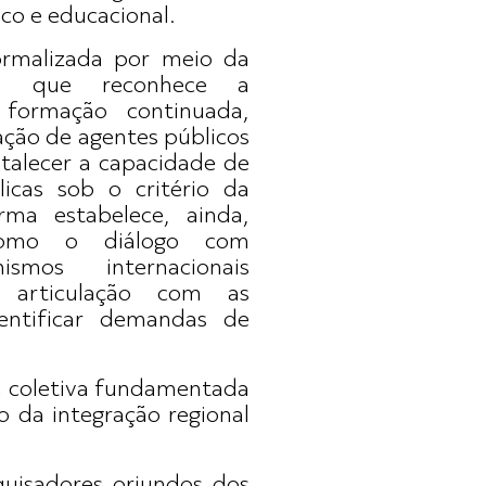
ico e educacional.
rmalizada por meio da
1, que reconhece a
 formação continuada,
zação de agentes públicos
rtalecer a capacidade de
licas sob o critério da
rma estabelece, ainda,
s como o diálogo com
smos internacionais
a articulação com as
ntificar demandas de
a coletiva fundamentada
o da integração regional
quisadores oriundos dos