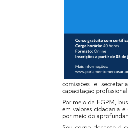
comissões e secreta
capacitação profissional
Por meio da EGPM, busc
em valores cidadania e 
por meio do aprofund
Seu corpo docente é co