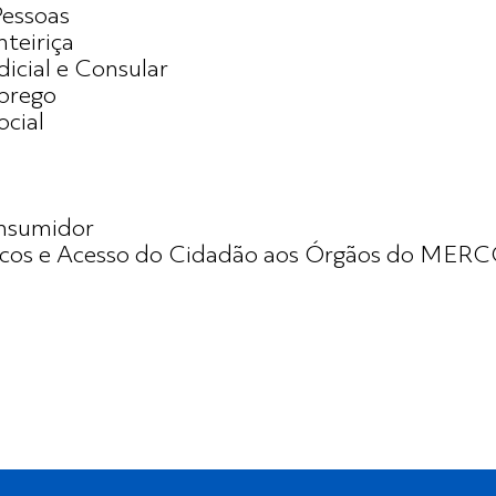
Pessoas
nteiriça
icial e Consular
mprego
ocial
onsumidor
olíticos e Acesso do Cidadão aos Órgãos do ME