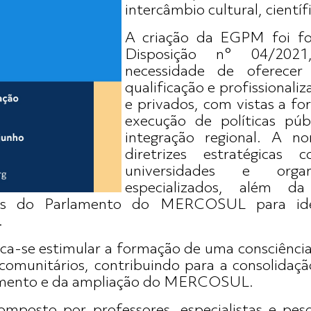
intercâmbio cultural, científ
A criação da EGPM foi fo
Disposição n° 04/202
necessidade de oferecer
qualificação e profissionali
e privados, com vistas a fo
execução de políticas púb
integração regional. A no
diretrizes estratégica
universidades e organi
especializados, além d
rias do Parlamento do MERCOSUL para ide
.
a-se estimular a formação de uma consciênci
comunitários, contribuindo para a consolidaçã
amento e da ampliação do MERCOSUL.
mposto por professores, especialistas e pes