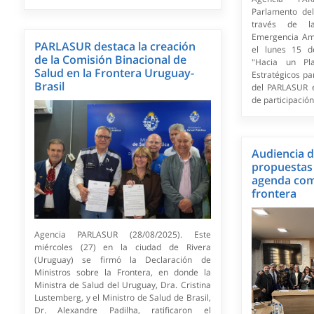
Parlamento de
través de l
Emergencia Ambi
PARLASUR destaca la creación
el lunes 15 d
de la Comisión Binacional de
"Hacia un Pl
Salud en la Frontera Uruguay-
Estratégicos p
Brasil
del PARLASUR 
de participación 
Audiencia 
propuestas 
agenda com
frontera
Agencia PARLASUR (28/08/2025). Este
miércoles (27) en la ciudad de Rivera
(Uruguay) se firmó la Declaración de
Ministros sobre la Frontera, en donde la
Ministra de Salud del Uruguay, Dra. Cristina
Lustemberg, y el Ministro de Salud de Brasil,
Dr. Alexandre Padilha, ratificaron el