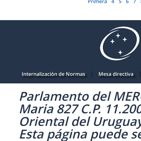
Primera
4
5
6
7
Internalización de Normas
Mesa directiva
Parlamento del MERC
Maria 827 C.P. 11.20
Oriental del Uruguay 
Esta página puede se