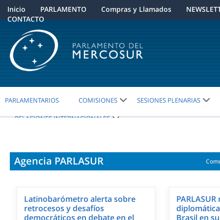
Inicio
PARLAMENTO
Compras y Llamados
NEWSLET
CONTACTO
PARLAMENTARIOS
COMISIONES
SESIONES PLENARIAS
RELACIONES INTERNACIONALES
Agencia PARLASUR
Comu
Latinobarómetro alerta sobre
PARLASUR r
retrocesos y desafíos
diplomática
democráticos en debate en el
Brasil en s