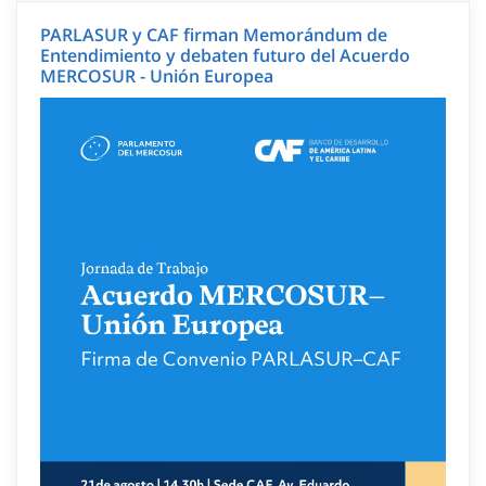
PARLASUR y CAF firman Memorándum de
Entendimiento y debaten futuro del Acuerdo
MERCOSUR - Unión Europea