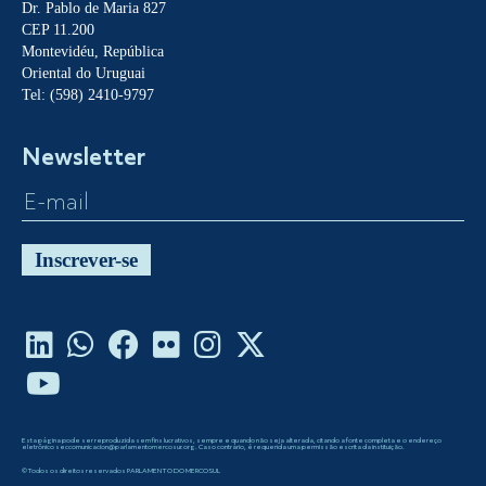
Dr. Pablo de Maria 827
CEP 11.200
Montevidéu, República
Oriental do Uruguai
Tel: (598) 2410-9797
Newsletter
Inscrever-se
Esta página pode ser reproduzida sem fins lucrativos, sempre e quando não seja alterada, citando a fonte completa e o endereço
eletrônico seccomunicacion@parlamentomercosur.org. Caso contrário, é requerida uma permissão escrita da instituição.
©Todos os direitos reservados PARLAMENTO DO MERCOSUL