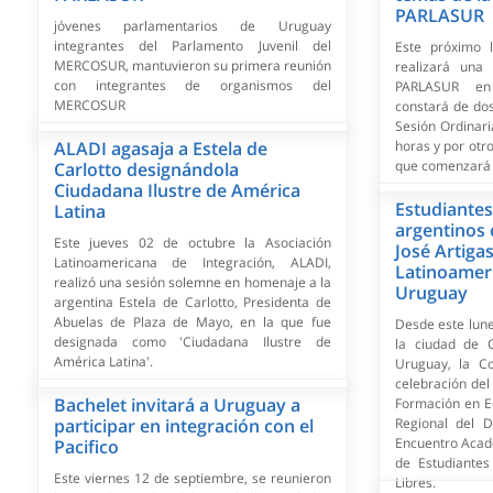
PARLASUR
jóvenes parlamentarios de Uruguay
integrantes del Parlamento Juvenil del
Este próximo 
MERCOSUR, mantuvieron su primera reunión
realizará una
con integrantes de organismos del
PARLASUR en
MERCOSUR
constará de dos
Sesión Ordinari
ALADI agasaja a Estela de
horas y por otro
que comenzará a
Carlotto designándola
Ciudadana Ilustre de América
Estudiante
Latina
argentinos
Este jueves 02 de octubre la Asociación
José Artigas
Latinoamericana de Integración, ALADI,
Latinoameri
realizó una sesión solemne en homenaje a la
Uruguay
argentina Estela de Carlotto, Presidenta de
Abuelas de Plaza de Mayo, en la que fue
Desde este lune
designada como 'Ciudadana Ilustre de
la ciudad de 
América Latina'.
Uruguay, la C
celebración del
Bachelet invitará a Uruguay a
Formación en Ed
participar en integración con el
Regional del D
Encuentro Acad
Pacifico
de Estudiantes
Este viernes 12 de septiembre, se reunieron
Libres.