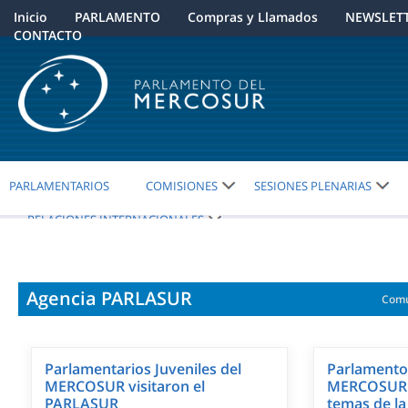
Inicio
PARLAMENTO
Compras y Llamados
NEWSLET
CONTACTO
PARLAMENTARIOS
COMISIONES
SESIONES PLENARIAS
RELACIONES INTERNACIONALES
Agencia PARLASUR
Comu
Parlamentarios Juveniles del
Parlamento 
MERCOSUR visitaron el
MERCOSUR y
PARLASUR
temas de la