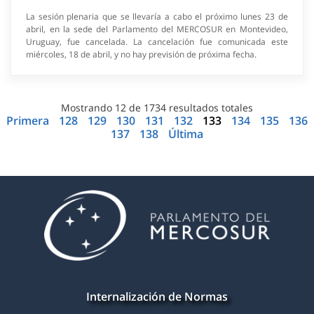
La sesión plenaria que se llevaría a cabo el próximo lunes 23 de
abril, en la sede del Parlamento del MERCOSUR en Montevideo,
Uruguay, fue cancelada. La cancelación fue comunicada este
miércoles, 18 de abril, y no hay previsión de próxima fecha.
Mostrando
12
de
1734
resultados totales
Primera
128
129
130
131
132
133
134
135
136
137
138
Última
Internalización de Normas