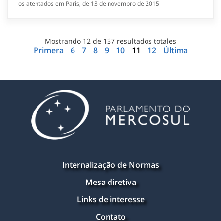
os atentados em Paris, de 13 de novembro de 2015
Mostrando
12
de
137
resultados totales
Primera
6
7
8
9
10
11
12
Última
Internalização de Normas
Mesa diretiva
Links de interesse
Contato