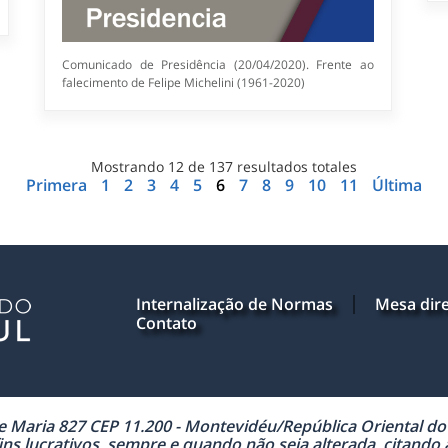
Comunicado de Presidência (20/04/2020). Frente ao
falecimento de Felipe Michelini (1961-2020)
Mostrando
12
de
137
resultados totales
Primera
1
2
3
4
5
6
7
8
9
10
11
Última
Internalização de Normas
Mesa dire
Contato
Maria 827 CEP 11.200 - Montevidéu/República Oriental do U
ns lucrativos, sempre e quando não seja alterada, citando