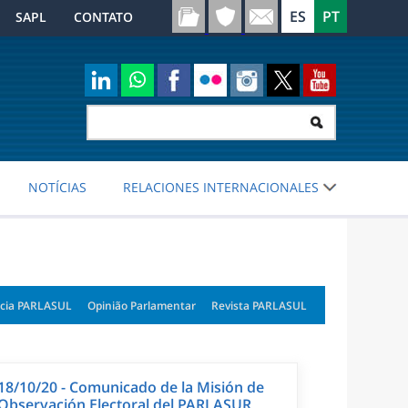
SAPL
CONTATO
NOTÍCIAS
RELACIONES INTERNACIONALES
cia PARLASUL
Opinião Parlamentar
Revista PARLASUL
18/10/20 - Comunicado de la Misión de
Observación Electoral del PARLASUR