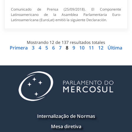
Comunicado de Prensa (25/09/2018). El Componente
Latinoamericano de la Asamblea Parlamentaria Euro-
Latinoamericana (EuroLat) emitió la siguiente Declaración.
Mostrando
12
de
137
resultados totales
Primera
3
4
5
6
7
8
9
10
11
12
Última
Internalização de Normas
Mesa diretiva