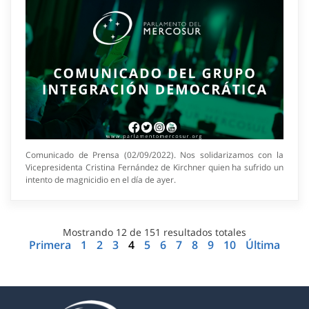
Comunicado de Prensa (02/09/2022). Nos solidarizamos con la
Vicepresidenta Cristina Fernández de Kirchner quien ha sufrido un
intento de magnicidio en el día de ayer.
Mostrando
12
de
151
resultados totales
Primera
1
2
3
4
5
6
7
8
9
10
Última