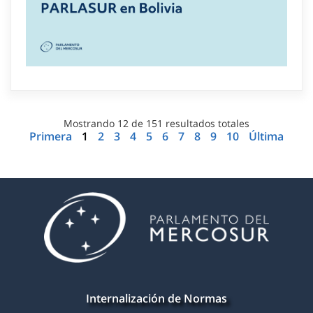
Mostrando
12
de
151
resultados totales
Primera
1
2
3
4
5
6
7
8
9
10
Última
Internalización de Normas