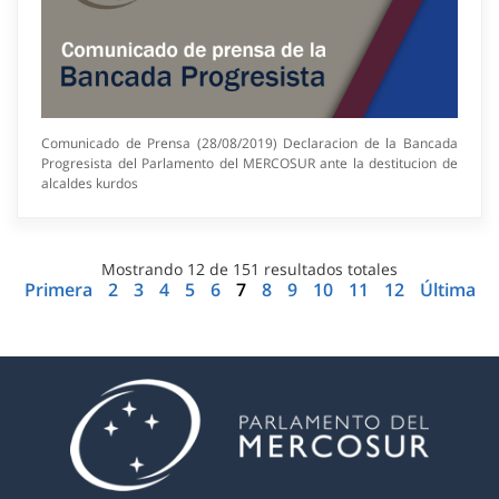
Comunicado de Prensa (28/08/2019) Declaracion de la Bancada
Progresista del Parlamento del MERCOSUR ante la destitucion de
alcaldes kurdos
Mostrando
12
de
151
resultados totales
Primera
2
3
4
5
6
7
8
9
10
11
12
Última