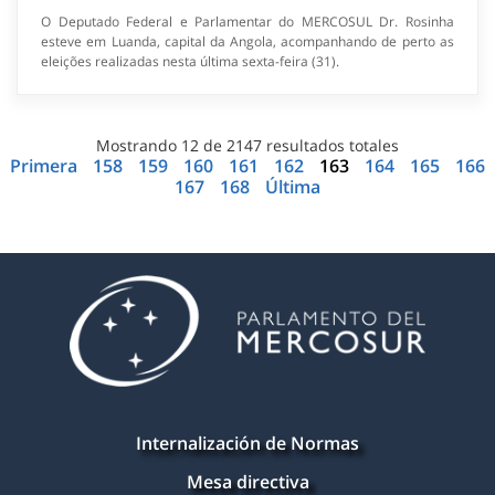
O Deputado Federal e Parlamentar do MERCOSUL Dr. Rosinha
esteve em Luanda, capital da Angola, acompanhando de perto as
eleições realizadas nesta última sexta-feira (31).
Mostrando
12
de
2147
resultados totales
Primera
158
159
160
161
162
163
164
165
166
167
168
Última
Internalización de Normas
Mesa directiva